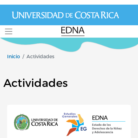
Pasar al contenido principal
Image
Inicio
Actividades
Actividades